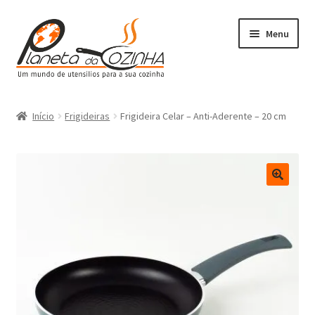
Menu
Início
Início
Frigideiras
Frigideira Celar – Anti-Aderente – 20 cm
Carrinho
Contactos
Finalizar Compra
Lista de Desejos
Loja