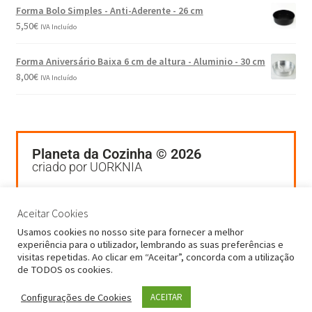
Forma Bolo Simples - Anti-Aderente - 26 cm
5,50
€
IVA Incluído
Forma Aniversário Baixa 6 cm de altura - Aluminio - 30 cm
8,00
€
IVA Incluído
Planeta da Cozinha © 2026
criado por UORKNIA
Termos e Condições
Política de Privacidade
Aceitar Cookies
Livro de Reclamações
Usamos cookies no nosso site para fornecer a melhor
experiência para o utilizador, lembrando as suas preferências e
visitas repetidas. Ao clicar em “Aceitar”, concorda com a utilização
de TODOS os cookies.
Configurações de Cookies
ACEITAR