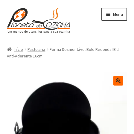
Menu
Início
Início
Pastelaria
Forma Desmontável Bolo Redonda IBILI
Anti-Aderente 16cm
Carrinho
Contactos
Finalizar Compra
Lista de Desejos
Loja