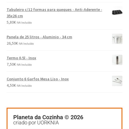
Tabuleiro c/12 formas para queques - Anti-Aderente -
35x26 cm
5,80
€
IVA Incluído
Panela de 25 litros - Aluminio - 34 cm
26,50
€
IVA Incluído
Termo 0,5l - Inox
7,50
€
IVA Incluído
Conjunto 6 Garfos Mesa Liso - Inox
4,50
€
IVA Incluído
Planeta da Cozinha © 2026
criado por UORKNIA