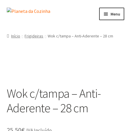
Menu
Início
Início
Frigideiras
Wok c/tampa – Anti-Aderente – 28 cm
Carrinho
Contactos
Finalizar Compra
Wok c/tampa – Anti-
Lista de Desejos
Aderente – 28 cm
Loja
Minha Conta
25,50
€
IVA Incluído