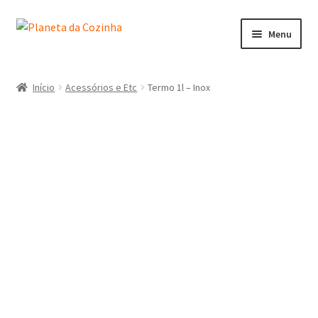
Menu
Início
Início
Acessórios e Etc
Termo 1l – Inox
Carrinho
Contactos
Finalizar Compra
Lista de Desejos
Loja
Minha Conta