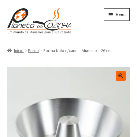
Menu
Início
Início
Forno
Forma bolo c/cano – Aluminio – 26 cm
Carrinho
Contactos
Finalizar Compra
Lista de Desejos
Loja