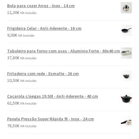
Bola para cozer Arroz - Inox - 14 cm
12,30
€
IVA Incluído
Frigideira Celar - Anti-Aderente - 16 cm
9,00
€
IVA Incluído
Tabuleiro para forno com asas - Aluminio Forte - 60x40 cm
37,80
€
IVA Incluído
Fritadeira com rede - Esmalte - 26 cm
10,50
€
IVA Incluído
Caçarola c/pegas 19,50l - Anti-Aderente - 40 cm
62,50
€
IVA Incluído
Panela Pressão Super Rápida 9l - Inox - 24 cm
78,50
€
IVA Incluído