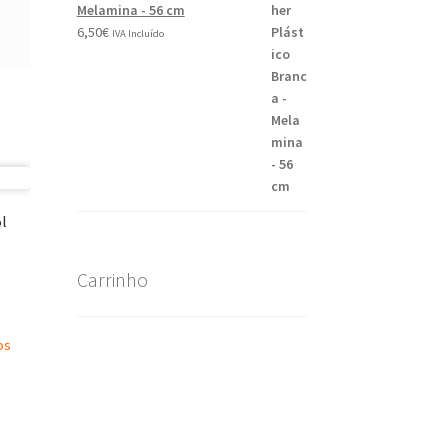
Melamina - 56 cm
6,50
€
IVA Incluído
5l
Carrinho
os