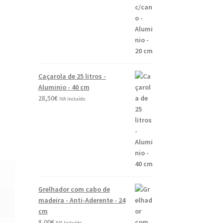
©
e
2
0
2
6
Caçarola de 25 litros -
Aluminio - 40 cm
28,50
€
IVA Incluído
Grelhador com cabo de
madeira - Anti-Aderente - 24
cm
8,00
€
IVA Incluído