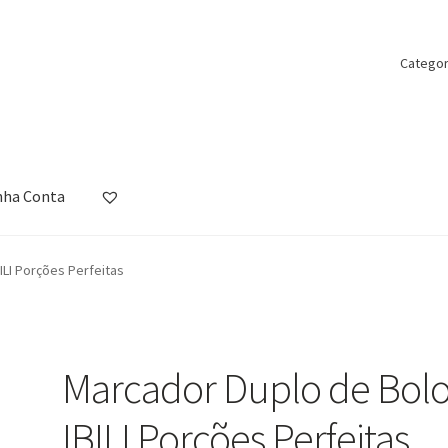
Categor
nha Conta
ista de Desejos
Loja
Minha Conta
Política de Privacidade
Promoçõ
ILI Porções Perfeitas
Marcador Duplo de Bol
IBILI Porções Perfeitas