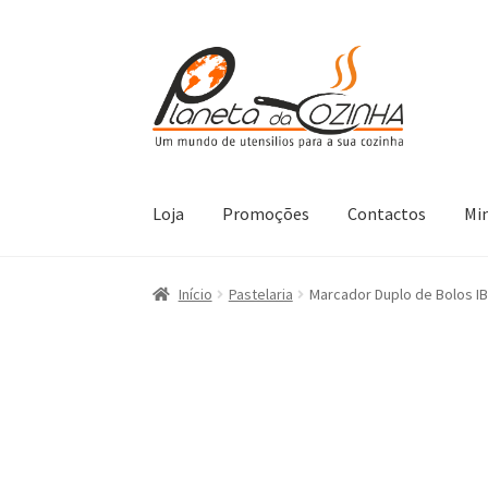
Loja
Promoções
Contactos
Mi
Início
Carrinho
Contactos
Finalizar Compra
L
Início
Pastelaria
Marcador Duplo de Bolos IB
Termos e Condições