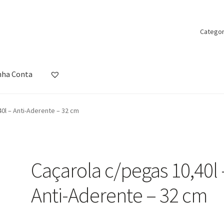
Categor
nha Conta
ista de Desejos
Loja
Minha Conta
Política de Privacidade
Promoçõ
0l – Anti-Aderente – 32 cm
Caçarola c/pegas 10,40l 
Anti-Aderente – 32 cm