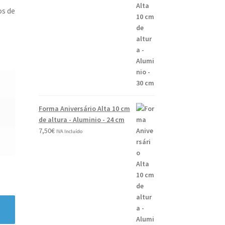
0
os de
2
6
Forma Aniversário Alta 10 cm
de altura - Aluminio - 24 cm
7,50
€
IVA Incluído