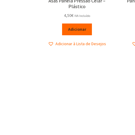
Asas Panela Pressão Celar –
Pan
Plástico
4,50
€
IVA Incluído
Adicionar
Adicionar à Lista de Desejos