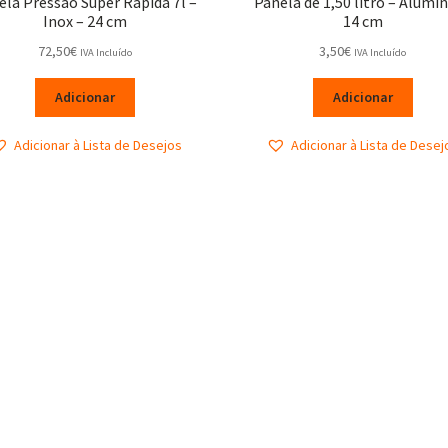
ela Pressão Super Rápida 7l –
Panela de 1,50 litro – Alumin
Inox – 24 cm
14 cm
72,50
€
3,50
€
IVA Incluído
IVA Incluído
Adicionar
Adicionar
Adicionar à Lista de Desejos
Adicionar à Lista de Desej