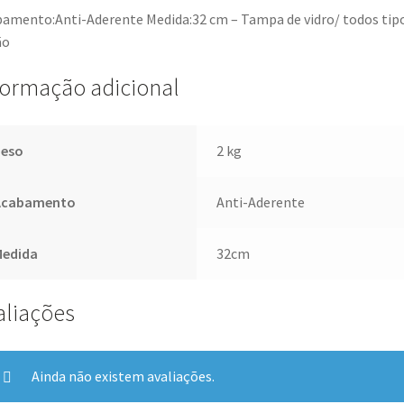
amento:Anti-Aderente Medida:32 cm – Tampa de vidro/ todos tip
ão
formação adicional
Peso
2 kg
Acabamento
Anti-Aderente
Medida
32cm
aliações
Ainda não existem avaliações.