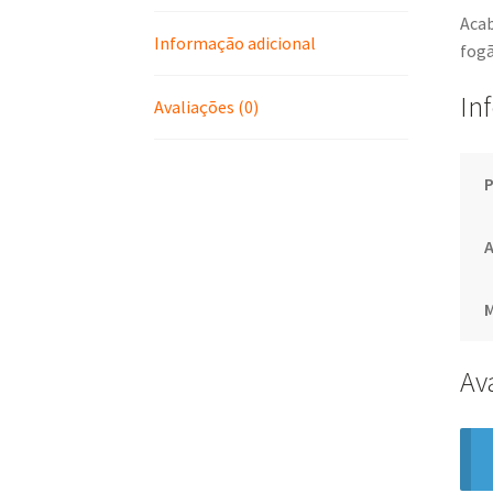
Acab
Informação adicional
fog
In
Avaliações (0)
Av