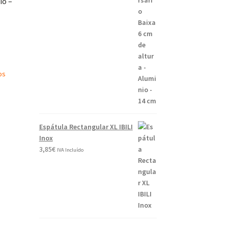
io –
os
Espátula Rectangular XL IBILI
Inox
3,85
€
IVA Incluído