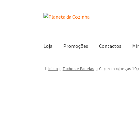
Loja
Promoções
Contactos
Mi
Início
Carrinho
Contactos
Finalizar Compra
L
Início
Tachos e Panelas
Caçarola c/pegas 10,4
Termos e Condições