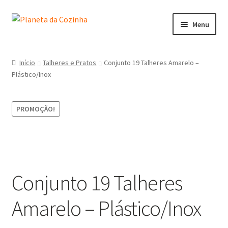
Menu
Início
Início
Talheres e Pratos
Conjunto 19 Talheres Amarelo –
Plástico/Inox
Carrinho
Contactos
PROMOÇÃO!
Finalizar Compra
Lista de Desejos
Conjunto 19 Talheres
Loja
Amarelo – Plástico/Inox
Minha Conta