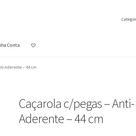
Categor
nha Conta
ista de Desejos
Loja
Minha Conta
Política de Privacidade
Promoçõ
nti-Aderente – 44 cm
Caçarola c/pegas – Anti-
Aderente – 44 cm