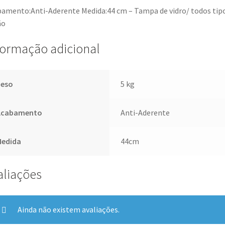
amento:Anti-Aderente Medida:44 cm – Tampa de vidro/ todos tip
ão
formação adicional
Peso
5 kg
Acabamento
Anti-Aderente
Medida
44cm
aliações
Ainda não existem avaliações.