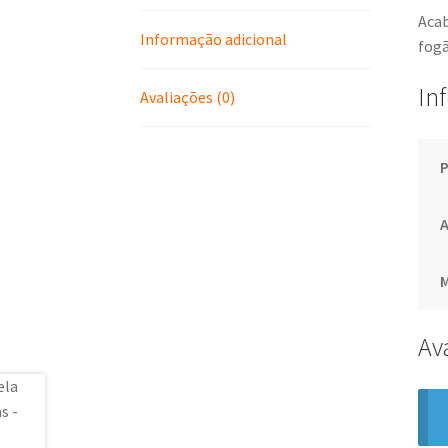
Acab
Informação adicional
fog
In
Avaliações (0)
Av