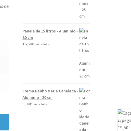
0
os de
2
6
Panela de 15 litros - Aluminio -
30 cm
16,50
€
IVA Incluído
Forma Banho Maria Canelada -
Aluminio - 20 cm
8,30
€
IVA Incluído