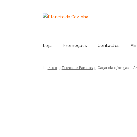
Loja
Promoções
Contactos
Mi
Início
Carrinho
Contactos
Finalizar Compra
L
Início
Tachos e Panelas
Caçarola c/pegas – A
Termos e Condições