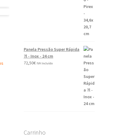
Panela Pressão Super Rápida
7l - Inox - 24 cm
72,50
€
os
IVA Incluído
Carrinho