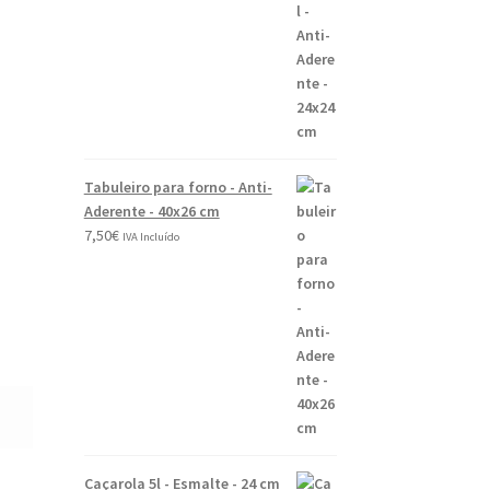
0
2
6
Tabuleiro para forno - Anti-
Aderente - 40x26 cm
7,50
€
IVA Incluído
Caçarola 5l - Esmalte - 24 cm