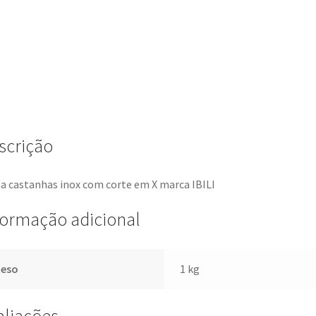
scrição
a castanhas inox com corte em X marca IBILI
formação adicional
Peso
1 kg
aliações