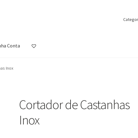
Categor
nha Conta
ista de Desejos
Loja
Minha Conta
Política de Privacidade
Promoçõ
as Inox
Cortador de Castanhas
Inox