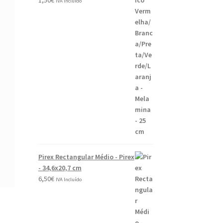
IVA Incluído
Pirex Rectangular Médio - Pirex
- 34,6x20,7 cm
6,50
€
IVA Incluído