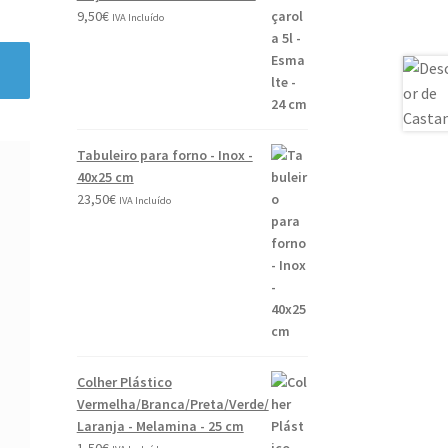
9,50
€
IVA Incluído
Tabuleiro para forno - Inox -
40x25 cm
23,50
€
IVA Incluído
Colher Plástico
Vermelha/Branca/Preta/Verde/
Laranja - Melamina - 25 cm
1,50
€