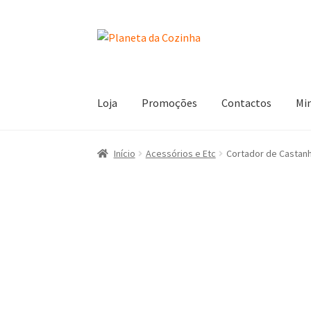
Loja
Promoções
Contactos
Mi
Início
Carrinho
Contactos
Finalizar Compra
L
Início
Acessórios e Etc
Cortador de Castanh
Termos e Condições