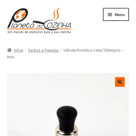
Menu
Início
Início
Tachos e Panelas
Válvula Rotativa Celar/Silampos –
Inox
Carrinho
Contactos
Finalizar Compra
Lista de Desejos
Loja