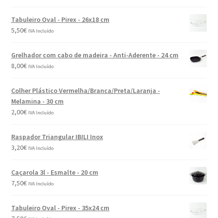
Tabuleiro Oval - Pirex - 26x18 cm
5,50
€
IVA Incluído
Grelhador com cabo de madeira - Anti-Aderente - 24 cm
8,00
€
IVA Incluído
Colher Plástico Vermelha/Branca/Preta/Laranja -
Melamina - 30 cm
2,00
€
IVA Incluído
Raspador Triangular IBILI Inox
3,20
€
IVA Incluído
Caçarola 3l - Esmalte - 20 cm
7,50
€
IVA Incluído
Tabuleiro Oval - Pirex - 35x24 cm