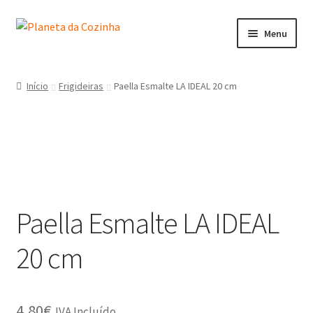
Menu
Início
Início
Frigideiras
Paella Esmalte LA IDEAL 20 cm
Carrinho
Contactos
Finalizar Compra
Paella Esmalte LA IDEAL
Lista de Desejos
20 cm
Loja
Minha Conta
4,80
€
IVA Incluído