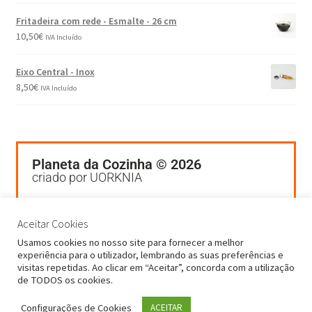
Fritadeira com rede - Esmalte - 26 cm
10,50
€
IVA Incluído
Eixo Central - Inox
8,50
€
IVA Incluído
Planeta da Cozinha © 2026
criado por UORKNIA
Termos e Condições
Política de Privacidade
Aceitar Cookies
Livro de Reclamações
Usamos cookies no nosso site para fornecer a melhor
experiência para o utilizador, lembrando as suas preferências e
visitas repetidas. Ao clicar em “Aceitar”, concorda com a utilização
de TODOS os cookies.
Configurações de Cookies
ACEITAR