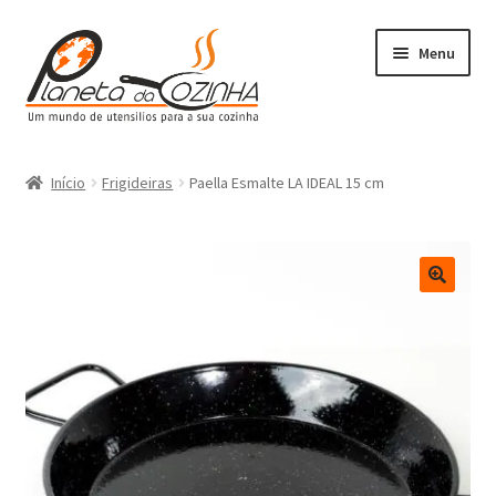
Menu
Início
Início
Frigideiras
Paella Esmalte LA IDEAL 15 cm
Carrinho
Contactos
Finalizar Compra
Lista de Desejos
Loja