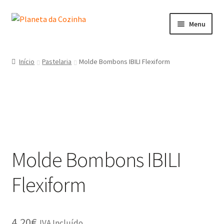
Menu
Início
Início
Pastelaria
Molde Bombons IBILI Flexiform
Carrinho
Contactos
Finalizar Compra
Molde Bombons IBILI
Lista de Desejos
Flexiform
Loja
Minha Conta
4,20
€
IVA Incluído