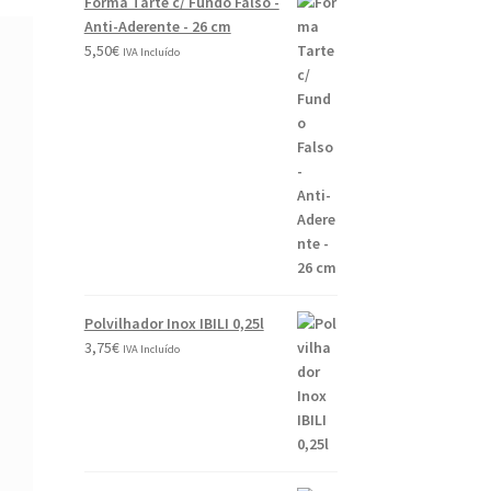
Forma Tarte c/ Fundo Falso -
Anti-Aderente - 26 cm
5,50
€
IVA Incluído
Polvilhador Inox IBILI 0,25l
3,75
€
IVA Incluído