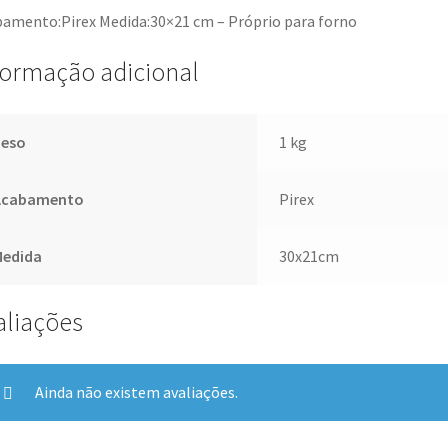
amento:Pirex Medida:30×21 cm – Próprio para forno
formação adicional
Peso
1 kg
Acabamento
Pirex
Medida
30x21cm
aliações
Ainda não existem avaliações.