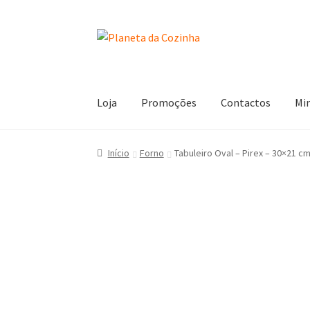
Loja
Promoções
Contactos
Mi
Início
Carrinho
Contactos
Finalizar Compra
L
Início
Forno
Tabuleiro Oval – Pirex – 30×21 c
Termos e Condições