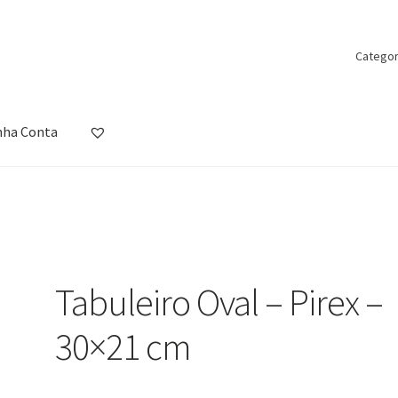
Categor
nha Conta
ista de Desejos
Loja
Minha Conta
Política de Privacidade
Promoçõ
m
Tabuleiro Oval – Pirex –
30×21 cm