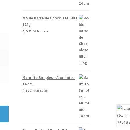
0
2
Molde Barra de Chocolate IBILI
6
175g
5,60
€
IVA Incluído
Marmita Simples - Aluminio -
14 cm
4,85
€
IVA Incluído