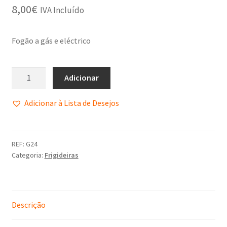
8,00
€
Política de Privacidade
IVA Incluído
Promoções
Fogão a gás e eléctrico
Termos e Condições
Adicionar
Adicionar à Lista de Desejos
REF:
G24
Categoria:
Frigideiras
Descrição