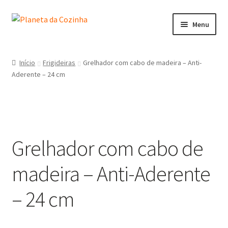
Menu
Início
Início
Frigideiras
Grelhador com cabo de madeira – Anti-
Aderente – 24 cm
Carrinho
Contactos
Finalizar Compra
Grelhador com cabo de
Lista de Desejos
madeira – Anti-Aderente
Loja
– 24 cm
Minha Conta