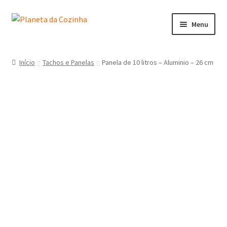
Menu
Início
Início
Tachos e Panelas
Panela de 10 litros – Aluminio – 26 cm
Carrinho
Contactos
Finalizar Compra
Lista de Desejos
Loja
Minha Conta