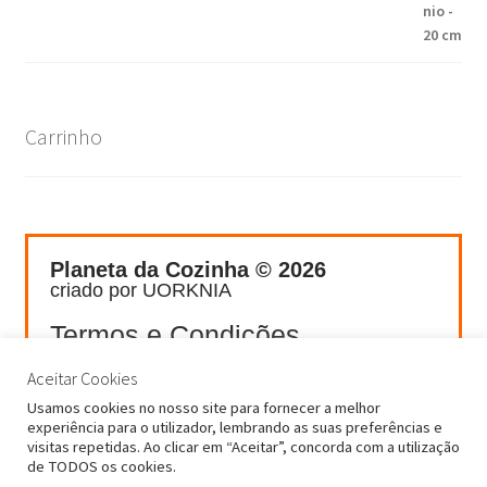
Carrinho
Planeta da Cozinha © 2026
criado por UORKNIA
Termos e Condições
Política de
Aceitar Cookies
Privacidade
Usamos cookies no nosso site para fornecer a melhor
Livro de
experiência para o utilizador, lembrando as suas preferências e
Reclamações
visitas repetidas. Ao clicar em “Aceitar”, concorda com a utilização
de TODOS os cookies.