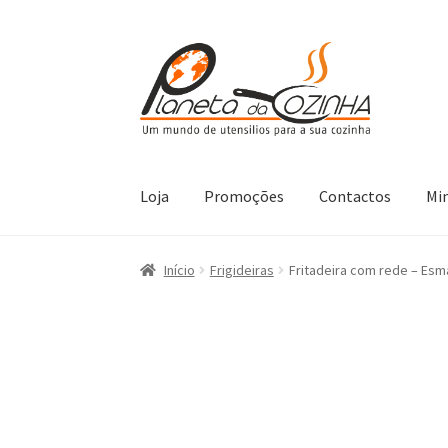
Loja
Promoções
Contactos
Mi
Início
Carrinho
Contactos
Finalizar Compra
L
Início
Frigideiras
Fritadeira com rede – Esm
Termos e Condições