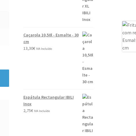
Caçarola 10,50l - Esmalte - 30
cm
13,30
€
IVA Incluído
Espátula Rectangular IBILI
Inox
2,75
€
IVA Incluído