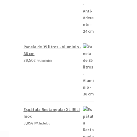
©
e
2
0
2
6
Panela de 35 litros - Aluminio -
38 cm
39,50
€
IVA Incluído
Espátula Rectangular XL IBILI
Inox
3,85
€
IVA Incluído