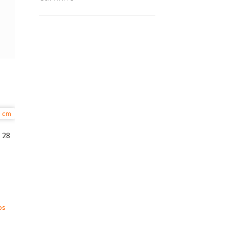
 28
os