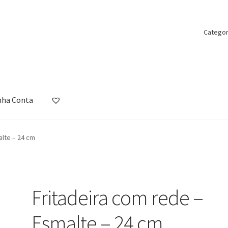
Categor
nha Conta
ista de Desejos
Loja
Minha Conta
Política de Privacidade
Promoçõ
alte – 24 cm
Fritadeira com rede –
Esmalte – 24 cm