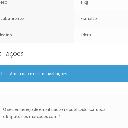
Peso
1 kg
Acabamento
Esmalte
Medida
24cm
aliações
Ainda não existem avaliações.
O seu endereço de email não será publicado.
Campos
obrigatórios marcados com
*