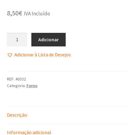
Política de Privacidade
8,50
€
IVA Incluído
Promoções
Termos e Condições
Adicionar
Adicionar à Lista de Desejos
REF:
40332
Categoria:
Forno
Descrição
Informação adicional