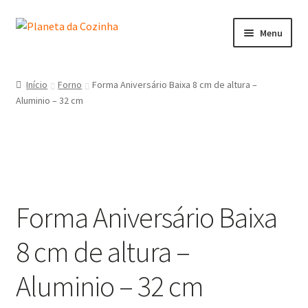
Menu
Início
Início
Forno
Forma Aniversário Baixa 8 cm de altura –
Aluminio – 32 cm
Carrinho
Contactos
Finalizar Compra
Forma Aniversário Baixa
Lista de Desejos
8 cm de altura –
Loja
Aluminio – 32 cm
Minha Conta