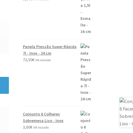
0
2
6
Panela Pressão Super Rápida
7l - Inox - 24 cm
72,50
€
IVA Incluído
Conjunto 6 Colheres
Sobremesa Liso - Inox
3,80
€
IVA Incluído