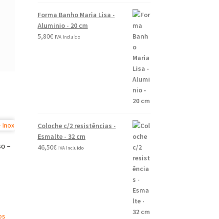
Forma Banho Maria Lisa -
Aluminio - 20 cm
5,80
€
IVA Incluído
Coloche c/2 resistências -
Esmalte - 32 cm
so –
46,50
€
IVA Incluído
os