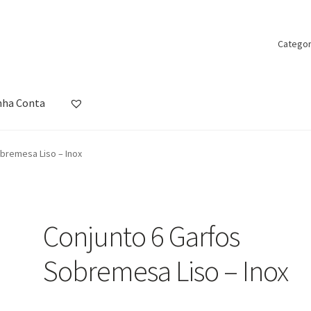
Categor
nha Conta
ista de Desejos
Loja
Minha Conta
Política de Privacidade
Promoçõ
bremesa Liso – Inox
Conjunto 6 Garfos
Sobremesa Liso – Inox