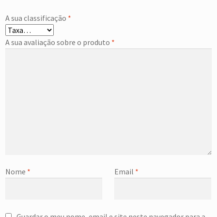
A sua classificação
*
A sua avaliação sobre o produto
*
Nome
*
Email
*
Guardar o meu nome, email e site neste navegador para a