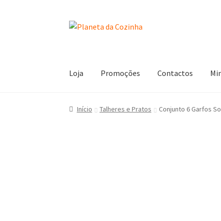
Loja
Promoções
Contactos
Mi
Início
Carrinho
Contactos
Finalizar Compra
L
Início
Talheres e Pratos
Conjunto 6 Garfos So
Termos e Condições