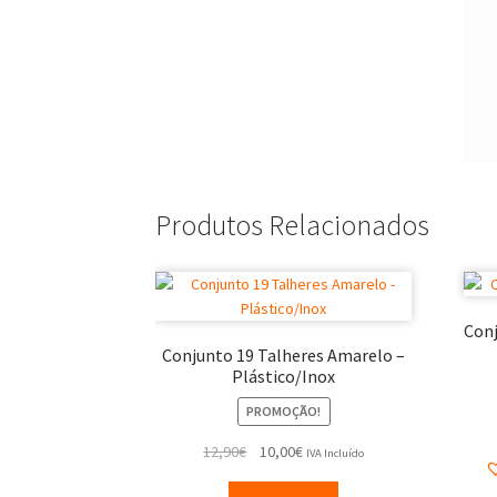
Produtos Relacionados
Conj
Conjunto 19 Talheres Amarelo –
Plástico/Inox
PROMOÇÃO!
12,90
€
10,00
€
IVA Incluído