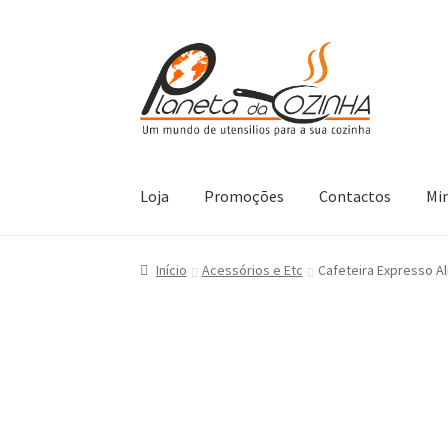
Loja
Promoções
Contactos
Mi
Início
Carrinho
Contactos
Finalizar Compra
L
Início
Acessórios e Etc
Cafeteira Expresso Al
Termos e Condições