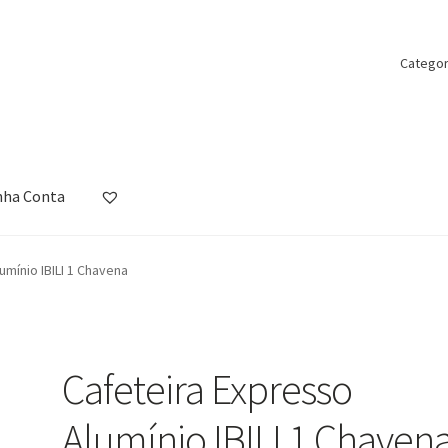
Categor
nha Conta
ista de Desejos
Loja
Minha Conta
Política de Privacidade
Promoçõ
umínio IBILI 1 Chavena
Cafeteira Expresso
Alumínio IBILI 1 Chaven