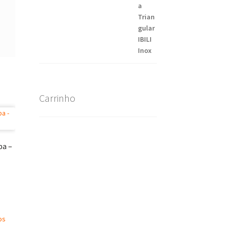
Carrinho
pa –
os