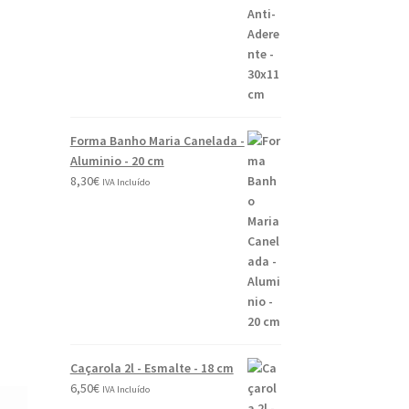
©
e
2
0
2
6
Forma Banho Maria Canelada -
Aluminio - 20 cm
8,30
€
IVA Incluído
Caçarola 2l - Esmalte - 18 cm
6,50
€
IVA Incluído