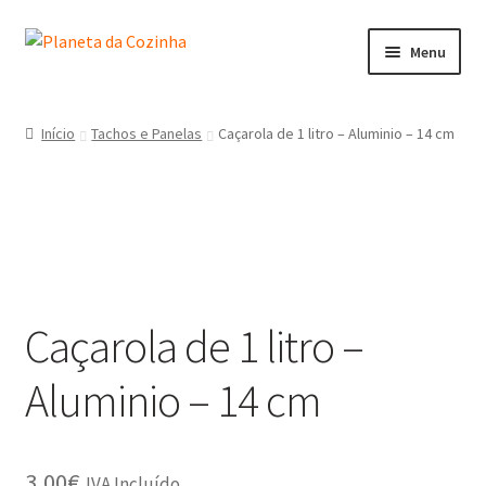
Menu
Início
Início
Tachos e Panelas
Caçarola de 1 litro – Aluminio – 14 cm
Carrinho
Contactos
Finalizar Compra
Caçarola de 1 litro –
Lista de Desejos
Aluminio – 14 cm
Loja
Minha Conta
3,00
€
IVA Incluído