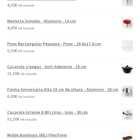
4,50
€
IVA Incluído
Marmita Simples - Aluminio - 14 cm
4,85
€
IVA Incluído
Pirex Rectangular Pequeno - Pirex - 29,6x17,8 cm
5,50
€
IVA Incluído
Caçarola s/pegas - Anti-Aderente - 16 cm
21,50
€
IVA Incluído
Forma Aniversário Alta 10 cm de altura - Aluminio - 20 cm
6,00
€
IVA Incluído
Caçarola Artame 8,80 Litros - Inox - 30 cm
53,50
€
IVA Incluído
Molde Bombons IBILI Flexiform