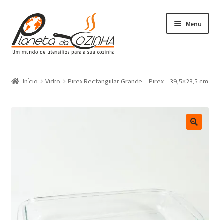
Menu
Início
Início
Vidro
Pirex Rectangular Grande – Pirex – 39,5×23,5 cm
Carrinho
Contactos
Finalizar Compra
Lista de Desejos
Loja