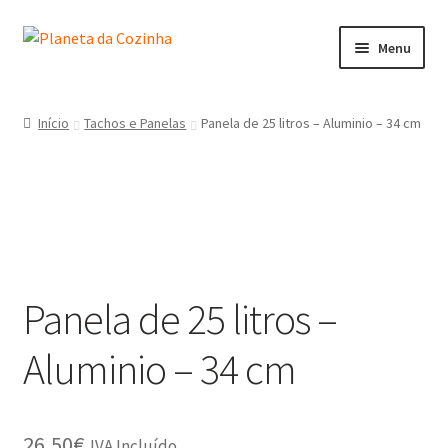
Menu
Início
Início
Tachos e Panelas
Panela de 25 litros – Aluminio – 34 cm
Carrinho
Contactos
Finalizar Compra
Panela de 25 litros –
Lista de Desejos
Aluminio – 34 cm
Loja
Minha Conta
26,50
€
IVA Incluído